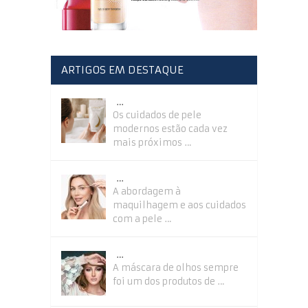
ARTIGOS EM DESTAQUE
…
Os cuidados de pele
modernos estão cada vez
mais próximos …
…
A abordagem à
maquilhagem e aos cuidados
com a pele …
…
A máscara de olhos sempre
foi um dos produtos de …