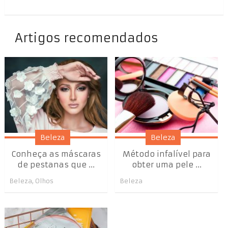
Artigos recomendados
Beleza
Beleza
Conheça as máscaras
Método infalível para
de pestanas que ...
obter uma pele ...
Beleza
,
Olhos
Beleza