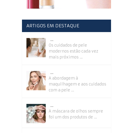
ARTIGOS EM DESTAQUE
…
Os cuidados de pele
modernos estão cada vez
mais próximos …
…
A abordagem à
maquilhagem e aos cuidados
com a pele …
…
A máscara de olhos sempre
foi um dos produtos de …