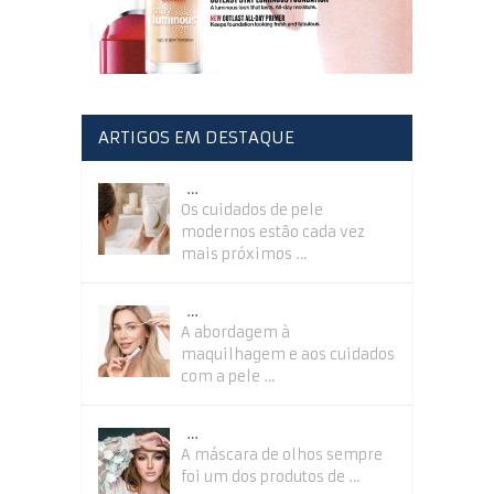
ARTIGOS EM DESTAQUE
…
Os cuidados de pele
modernos estão cada vez
mais próximos …
…
A abordagem à
maquilhagem e aos cuidados
com a pele …
…
A máscara de olhos sempre
foi um dos produtos de …