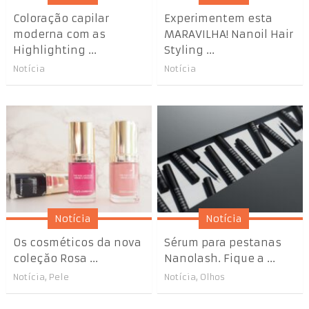
Coloração capilar
Experimentem esta
moderna com as
MARAVILHA! Nanoil Hair
Highlighting ...
Styling ...
Notícia
Notícia
Notícia
Notícia
Os cosméticos da nova
Sérum para pestanas
coleçăo Rosa ...
Nanolash. Fique a ...
Notícia
,
Pele
Notícia
,
Olhos