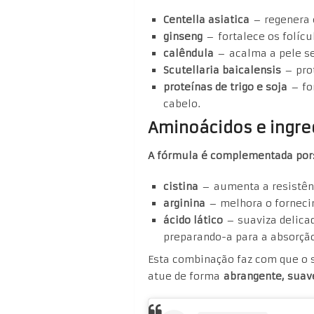
Centella asiatica
– regenera 
ginseng
– fortalece os folíc
calêndula
– acalma a pele se
Scutellaria baicalensis
– prot
proteínas de trigo e soja
– fo
cabelo.
Aminoácidos e ingre
A fórmula é complementada por
cistina
– aumenta a resistên
arginina
– melhora o forneci
ácido lático
– suaviza delicad
preparando-a para a absorção
Esta combinação faz com que o 
atue de forma
abrangente, suave