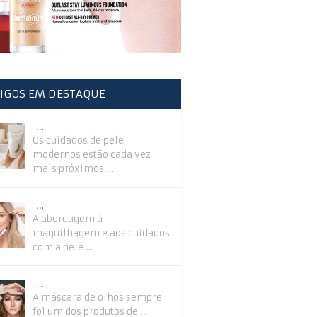
IGOS EM DESTAQUE
…
Os cuidados de pele
modernos estão cada vez
mais próximos …
…
A abordagem à
maquilhagem e aos cuidados
com a pele …
…
A máscara de olhos sempre
foi um dos produtos de …