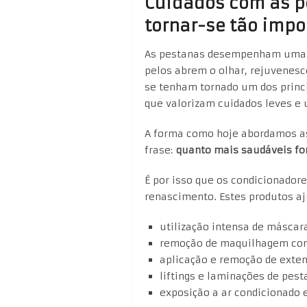
Cuidados com as p
tornar-se tão impo
As pestanas desempenham uma f
pelos abrem o olhar, rejuvenes
se tenham tornado um dos princi
que valorizam cuidados leves e 
A forma como hoje abordamos a
frase:
quanto mais saudáveis f
É por isso que os condicionador
renascimento. Estes produtos aj
utilização intensa de máscar
remoção de maquilhagem com
aplicação e remoção de exte
liftings e laminações de pest
exposição a ar condicionado e