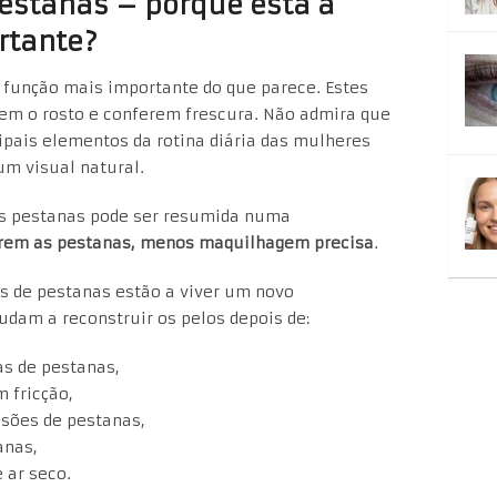
estanas – porque está a
rtante?
unção mais importante do que parece. Estes
cem o rosto e conferem frescura. Não admira que
pais elementos da rotina diária das mulheres
um visual natural.
s pestanas pode ser resumida numa
orem as pestanas, menos maquilhagem precisa
.
es de pestanas estão a viver um novo
udam a reconstruir os pelos depois de:
as de pestanas,
 fricção,
nsões de pestanas,
anas,
 ar seco.