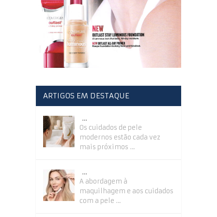
ARTIGOS EM DESTAQUE
…
Os cuidados de pele
modernos estão cada vez
mais próximos …
…
A abordagem à
maquilhagem e aos cuidados
com a pele …