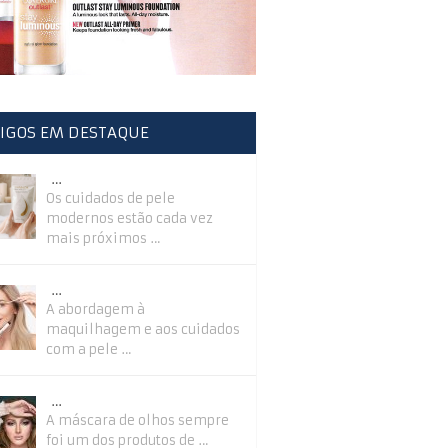
IGOS EM DESTAQUE
…
Os cuidados de pele
modernos estão cada vez
mais próximos …
…
A abordagem à
maquilhagem e aos cuidados
com a pele …
…
A máscara de olhos sempre
foi um dos produtos de …