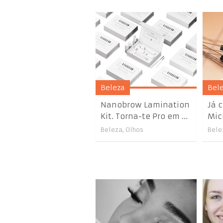
Beleza
Bel
Nanobrow Lamination
Já 
Kit. Torna-te Pro em ...
Mic
Beleza
,
Olhos
Bele