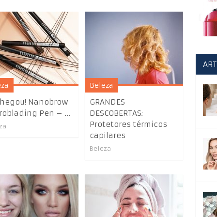
ART
eza
Beleza
chegou! Nanobrow
GRANDES
roblading Pen – ...
DESCOBERTAS:
Protetores térmicos
za
capilares
Beleza