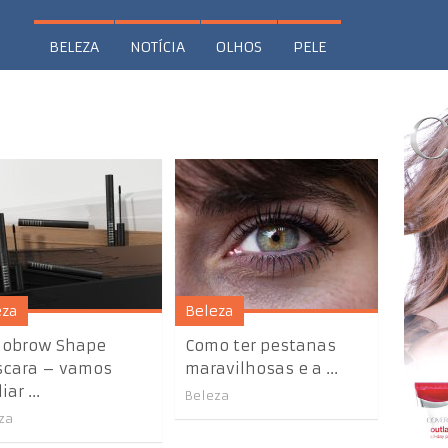
BELEZA
NOTÍCIA
OLHOS
PELE
eza
Beleza
obrow Shape
Como ter pestanas
cara – vamos
maravilhosas e a ...
iar ...
Beleza
za