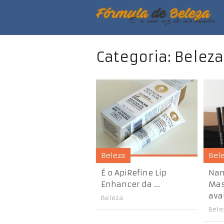
Categoria: Beleza
Beleza
Bel
É o ApiRefine Lip
Nan
Enhancer da ...
Mas
aval
Beleza
Bele